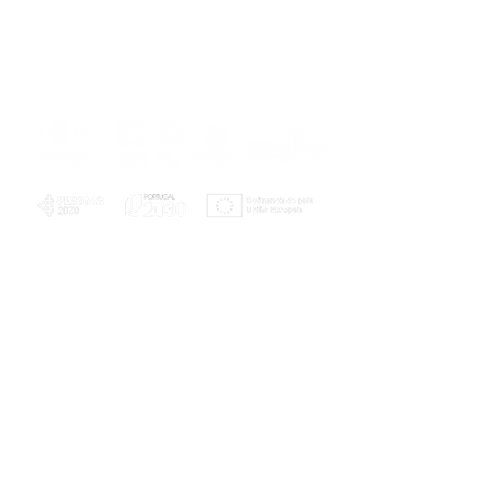
PLANOS E RELATÓRIOS
Centro de Arbitragem de Conflitos de
Consumo da Região de Coimbra
UC
EXPLORATÓRIO
Ciência Viva
Coimbra
Rotunda das Lages