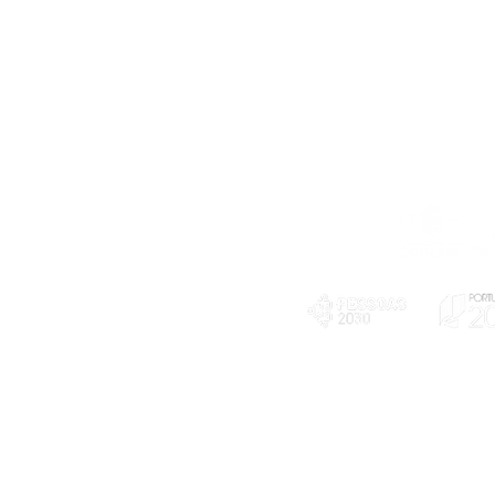
Telefone
239 703 897
(chamada para a rede fixa nacional)
E-mail
geral@exploratorio.pt
visitas@exploratorio.pt
Subscreva a nossa newslettter
Departamento Comunicação
info@exploratorio.pt
PLANOS E RELATÓRIOS
924317550
Centro de Arbitragem de
Declaração de privacidade e tratamento
Conflitos de Consumo da
de dados pessoais
Região de Coimbra