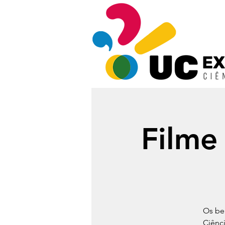
Filme
Os be
Ciênc