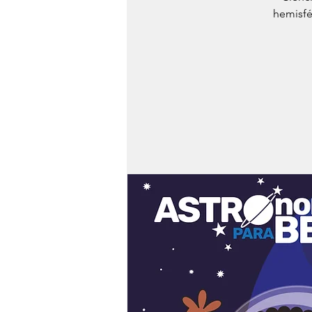
hemisfé