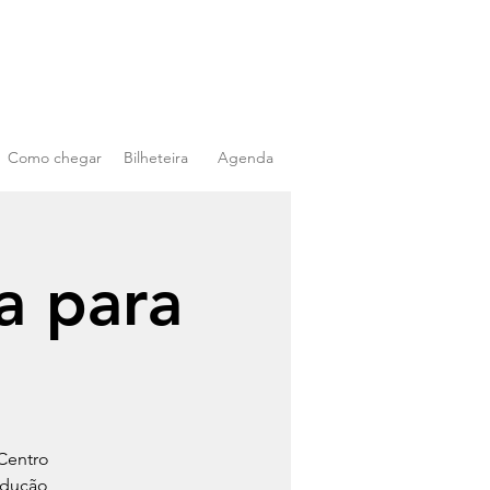
Como chegar
Bilheteira
Agenda
a para
Centro
odução