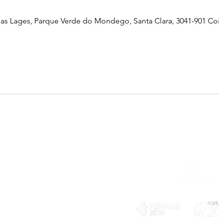
as Lages, Parque Verde do Mondego, Santa Clara, 3041-901 Co
Telefone
239 703 897
(chamada para a rede fixa nacional)
E-mail
geral@exploratorio.pt
visitas@exploratorio.pt
Subscreva a nossa newslettter