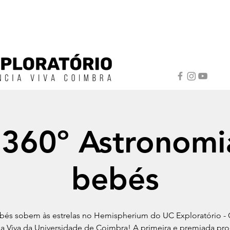
 360º Astronomi
bebés
bés sobem às estrelas no Hemispherium do UC Exploratório - 
ia Viva da Universidade de Coimbra! A primeira e premiada pr