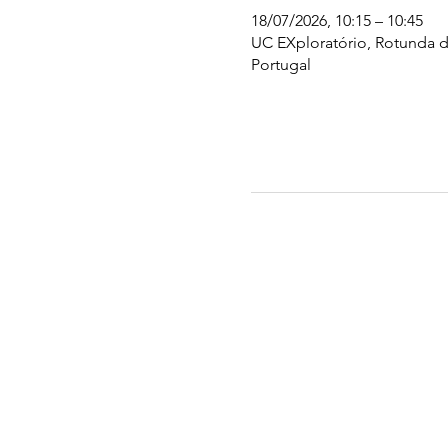
18/07/2026, 10:15 – 10:45
UC EXploratório, Rotunda d
Portugal
UC EXPLORATÓRIO
Ciência Viva Coimbra
Rotunda das Lages
Parque Verde do Mondego