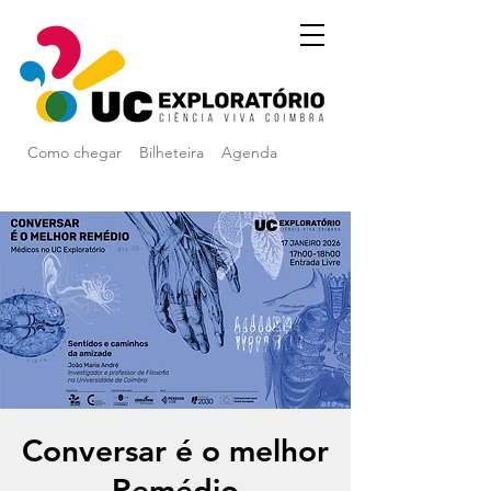
Como chegar
Bilheteira
Agenda
Conversar é o melhor
Remédio