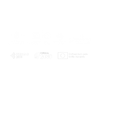
PLANOS E RELATÓRIOS
Centro de Arbitragem de Conflitos de
Consumo da Região de Coimbra
UC
EXPLORATÓRIO
Ciência Viva
Coimbra
Rotunda das Lages