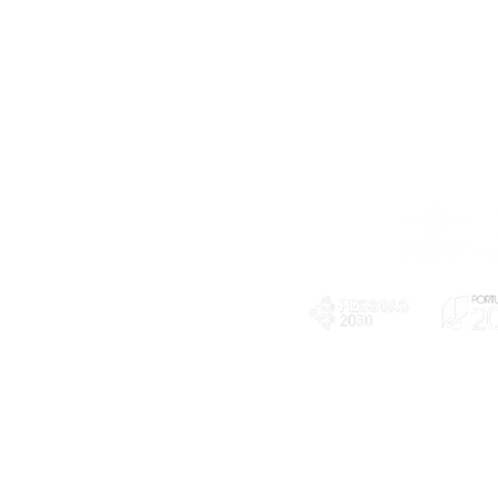
Telefone
239 703 897
(chamada para a rede fixa nacional)
E-mail
geral@exploratorio.pt
visitas@exploratorio.pt
Subscreva a nossa newslettter
Departamento Comunicação
info@exploratorio.pt
PLANOS E RELATÓRIOS
924317550
Centro de Arbitragem de
Declaração de privacidade e tratamento
Conflitos de Consumo da
de dados pessoais
Região de Coimbra