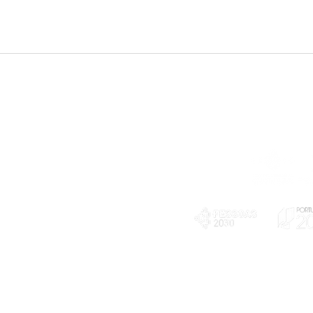
Telefone
239 703 897
(chamada para a rede fixa nacional)
E-mail
geral@exploratorio.pt
visitas@exploratorio.pt
Subscreva a nossa newslettter
Departamento Comunicação
info@exploratorio.pt
PLANOS E RELATÓRIOS
924317550
Centro de Arbitragem de
Declaração de privacidade e tratamento
Conflitos de Consumo da