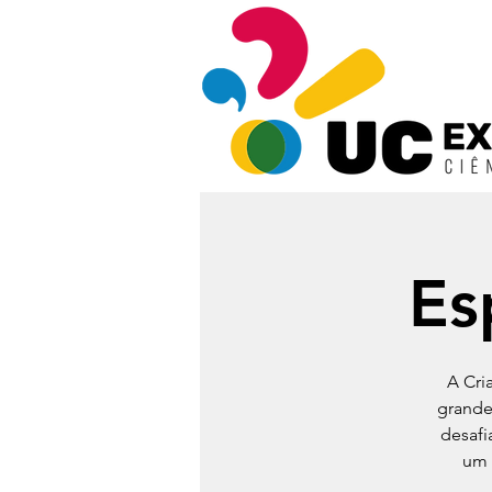
Es
A Cri
grande
desafi
um 