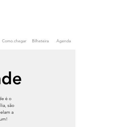
Como chegar
Bilheteira
Agenda
ade
de é o
ia, são
pelam a
 um!