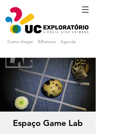
Como chegar
Bilheteira
Agenda
Espaço Game Lab