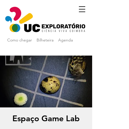
Como chegar
Bilheteira
Agenda
Espaço Game Lab