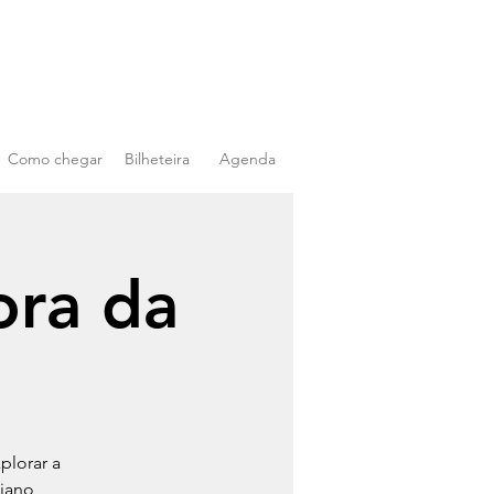
Como chegar
Bilheteira
Agenda
ora da
plorar a
iano,