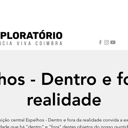
hos - Dentro e f
realidade
ição central Espelhos - Dentro e fora da realidade convida a ex
idade que há "dentro" e "fora" destes objetos do nosso quotid