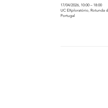
17/04/2026, 10:00 – 18:00
UC EXploratório, Rotunda d
Portugal
UC EXPLORATÓRIO
Ciência Viva Coimbra
Rotunda das Lages
Parque Verde do Mondego