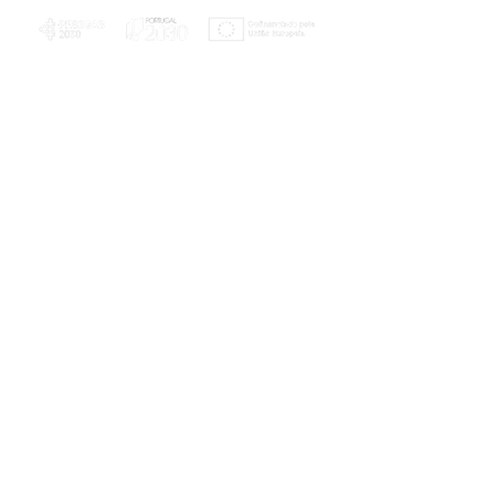
PLANOS E RELATÓRIOS
Centro de Arbitragem de Conflitos de
Consumo da Região de Coimbra
UC
EXPLORATÓRIO
Ciência Viva
Coimbra
Rotunda das Lages
Parque Verde do Mondego
3040 - 255 COIMBRA
Terça-feira a domingo
10h00-13h00 | 14h00-18h00
Coordenadas geográficas
40° 11' 49" N, 8° 25' 45" W
© 2023