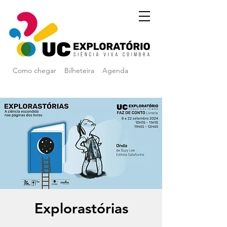
Como chegar
Bilheteira
Agenda
Explorastórias