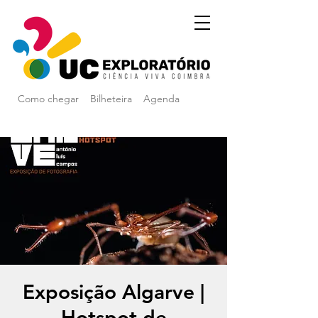
Como chegar
Bilheteira
Agenda
Exposição Algarve |
Hotspot de