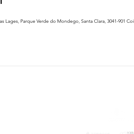
l
as Lages, Parque Verde do Mondego, Santa Clara, 3041-901 Co
Telefone
239 703 897
(chamada para a rede fixa nacional)
E-mail
geral@exploratorio.pt
visitas@exploratorio.pt