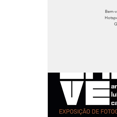
Bem-vi
Hotspo
G