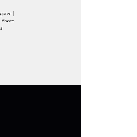
garve |
e Photo
al