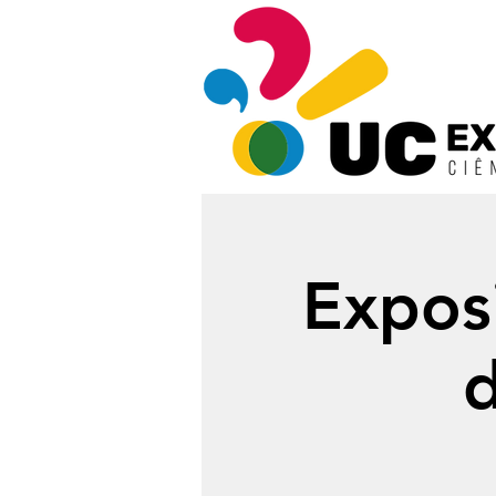
Expos
d