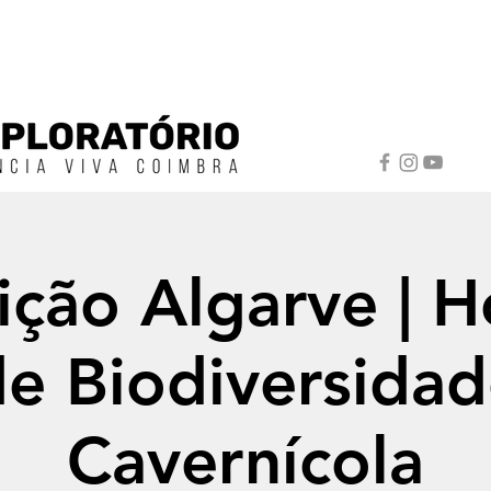
ição Algarve | H
e Biodiversida
Cavernícola