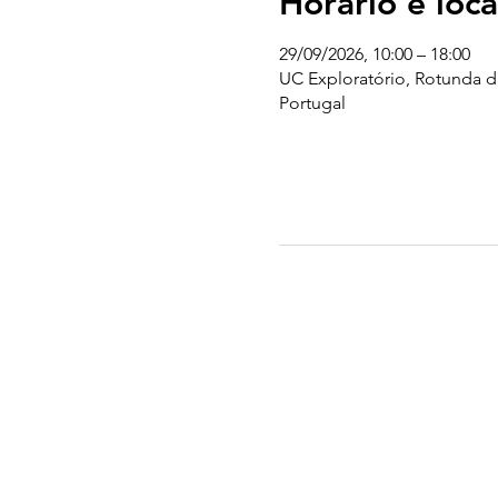
Horário e loca
29/09/2026, 10:00 – 18:00
UC Exploratório, Rotunda d
Portugal
UC EXPLORATÓRIO
Ciência Viva Coimbra
Rotunda das Lages