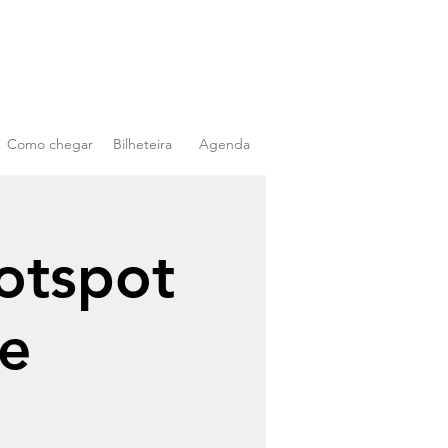
Como chegar
Bilheteira
Agenda
otspot
de