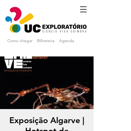
Como chegar
Bilheteira
Agenda
Exposição Algarve |
Hotspot de