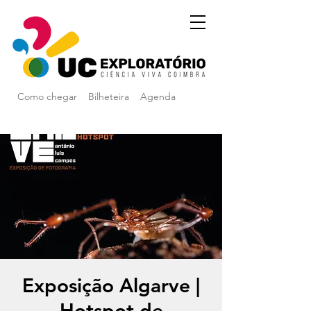
Como chegar
Bilheteira
Agenda
Exposição Algarve |
Hotspot de