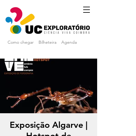
Como chegar
Bilheteira
Agenda
Exposição Algarve |
Hotspot de