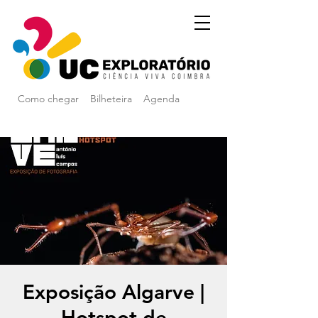
Como chegar
Bilheteira
Agenda
Exposição Algarve |
Hotspot de