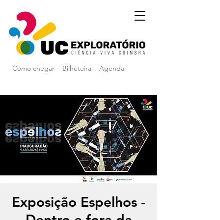
Como chegar
Bilheteira
Agenda
Exposição Espelhos -
Dentro e fora da