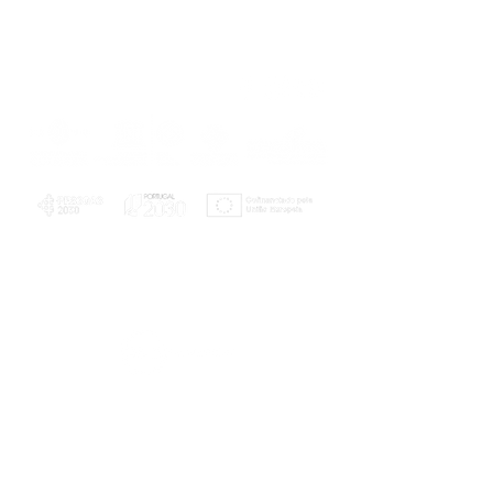
PLANOS E RELATÓRIOS
Centro de Arbitragem de Conflitos de
Consumo da Região de Coimbra
UC
EXPLORATÓRIO
Ciência Viva
Coimbra
Rotunda das Lages