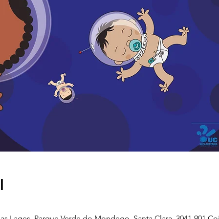
l
as Lages, Parque Verde do Mondego, Santa Clara, 3041-901 Co