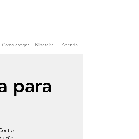
Como chegar
Bilheteira
Agenda
a para
Centro
odução