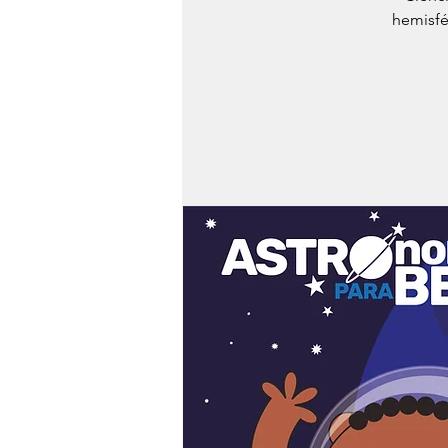
hemisfé