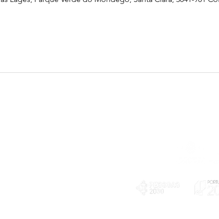
Telefone
239 703 897
(chamada para a rede fixa nacional)
E-mail
geral@exploratorio.pt
visitas@exploratorio.pt
Subscreva a nossa newslettter
Departamento Comunicação