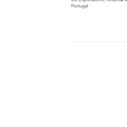
Portugal
UC EXPLORATÓRIO
Ciência Viva Coimbra
Rotunda das Lages
Parque Verde do Mondego
3040 - 255 COIMBRA
Terça-feira a domingo