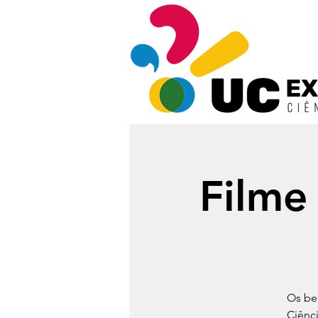
Filme
Os be
Ciênc