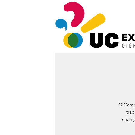
O Game 
tra
crianç