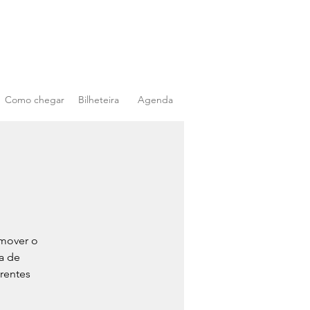
Como chegar
Bilheteira
Agenda
omover o
a de
erentes