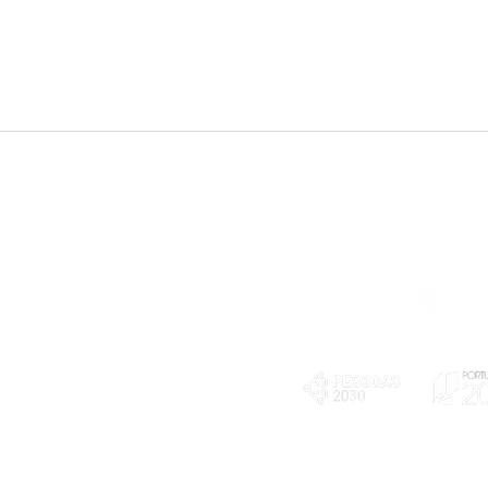
Telefone
239 703 897
(chamada para a rede fixa nacional)
E-mail
geral@exploratorio.pt
visitas@exploratorio.pt
Subscreva a nossa newslettter
Departamento Comunicação
info@exploratorio.pt
PLANOS E RELATÓRIOS
924317550