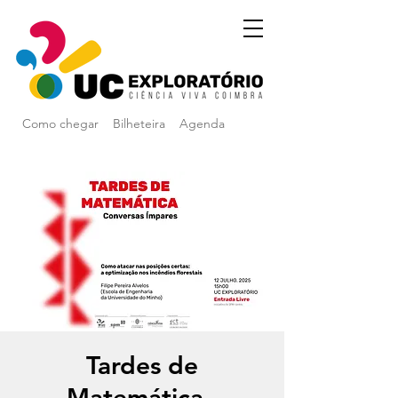
Como chegar
Bilheteira
Agenda
Tardes de
Matemática -