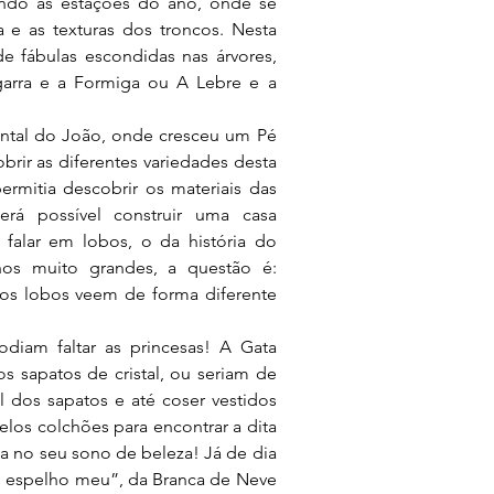
ndo as estações do ano, onde se 
 e as texturas dos troncos. Nesta 
e fábulas escondidas nas árvores, 
rra e a Formiga ou A Lebre e a 
intal do João, onde cresceu um Pé 
brir as diferentes variedades desta 
rmitia descobrir os materiais das 
rá possível construir uma casa 
falar em lobos, o da história do 
os muito grandes, a questão é: 
os lobos veem de forma diferente 
iam faltar as princesas! A Gata 
s sapatos de cristal, ou seriam de 
 dos sapatos e até coser vestidos 
los colchões para encontrar a dita 
a no seu sono de beleza! Já de dia 
 espelho meu”, da Branca de Neve 