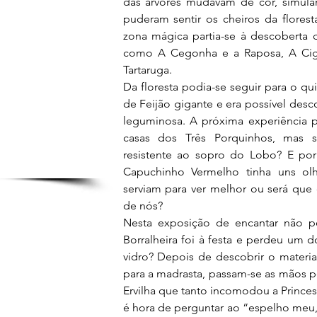
das árvores mudavam de cor, simula
puderam sentir os cheiros da floresta
zona mágica partia-se à descoberta d
como A Cegonha e a Raposa, A Ciga
Tartaruga.
Da floresta podia-se seguir para o qu
de Feijão gigante e era possível desco
leguminosa. A próxima experiência pe
casas dos Três Porquinhos, mas se
resistente ao sopro do Lobo? E por 
Capuchinho Vermelho tinha uns olh
serviam para ver melhor ou será que 
de nós?
Nesta exposição de encantar não pod
Borralheira foi à festa e perdeu um do
vidro? Depois de descobrir o material
para a madrasta, passam-se as mãos pe
Ervilha que tanto incomodou a Princes
é hora de perguntar ao “espelho meu,