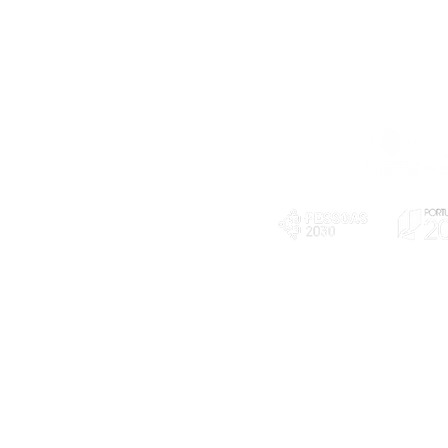
Telefone
239 703 897
(chamada para a rede fixa nacional)
E-mail
geral@exploratorio.pt
visitas@exploratorio.pt
Subscreva a nossa newslettter
Departamento Comunicação
info@exploratorio.pt
PLANOS E RELATÓRIOS
924317550
Centro de Arbitragem de
Declaração de privacidade e tratamento
Conflitos de Consumo da
de dados pessoais
Região de Coimbra