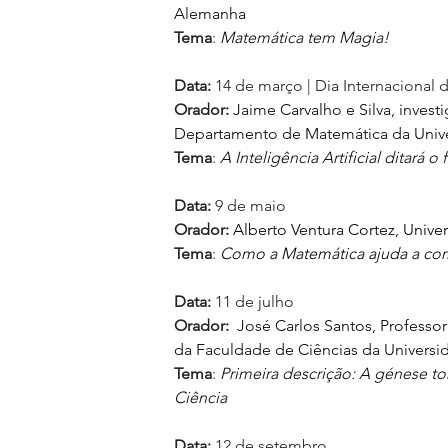
Alemanha
Tema
:
Matemática tem Magia!
Data: 
14 de março | Dia Internacional
Orador: 
Jaime Carvalho e Silva, invest
Departamento de Matemática da Univ
Tema
:
A Inteligência Artificial ditará 
Data: 
9 de maio
Orador: 
Alberto Ventura Cortez, Unive
Tema
:
Como a Matemática ajuda a com
Data: 
11 de julho
Orador: 
 José Carlos Santos, Profess
da Faculdade de Ciências da Universi
Tema
:
Primeira descrição: A génese t
Ciência
Data: 
12 de setembro