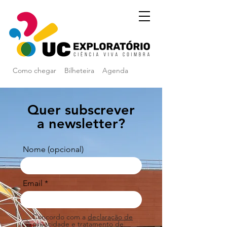
Como chegar
Bilheteira
Agenda
Quer subscrever
a newsletter?
Nome (opcional)
Email
Concordo com a
declaração de
privacidade e tratamento de