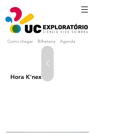
Como chegar
Bilheteira
Agenda
Hora K'nex