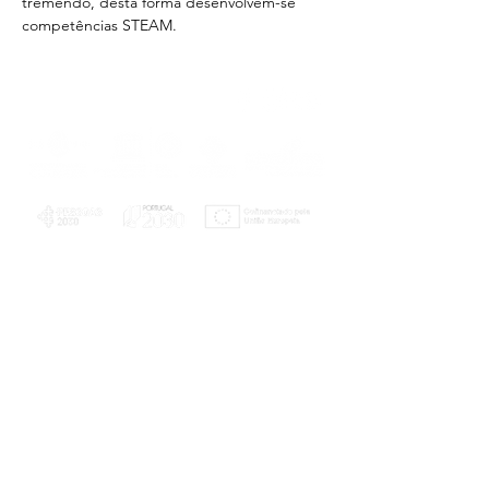
tremendo, desta forma desenvolvem-se 
competências STEAM.
PLANOS E RELATÓRIOS
Centro de Arbitragem de Conflitos de
Consumo da Região de Coimbra
UC
EXPLORATÓRIO
Ciência Viva
Coimbra