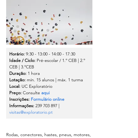
Horário:
 9:30 - 13:00 - 14:00 - 17:30
Idade / Ciclo:
 Pré-escolar / 1.º CEB | 2.º 
CEB | 3.ºCEB
Duração:
 1 hora
Lotação:
 mín. 15 alunos | máx. 1 turma
Local:
 UC Exploratório
Preço:
 Consulte
aqui
Inscrições:
Formulário online
Informações:
 239 703 897 | 
visitas@exploratorio.pt
Rodas, conectores, hastes, pneus, motores, 