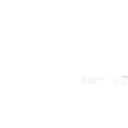
Telefone
239 703 897
(chamada para a rede fixa nacional)
E-mail
geral@exploratorio.pt
visitas@exploratorio.pt
Subscreva a nossa newslettter
Departamento Comunicação
info@exploratorio.pt
PLANOS E RELATÓRIOS
924317550
Centro de Arbitragem de
Declaração de privacidade e tratamento
Conflitos de Consumo da
de dados pessoais
Região de Coimbra