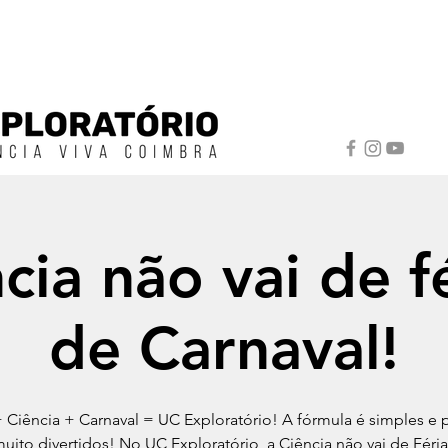
cia não vai de fé
de Carnaval!
+ Ciência + Carnaval = UC Exploratório! A fórmula é simples e
muito divertidos! No UC Exploratório, a Ciência não vai de Férias