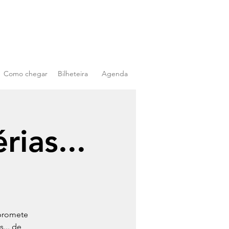
Como chegar
Bilheteira
Agenda
rias...
 promete
... de