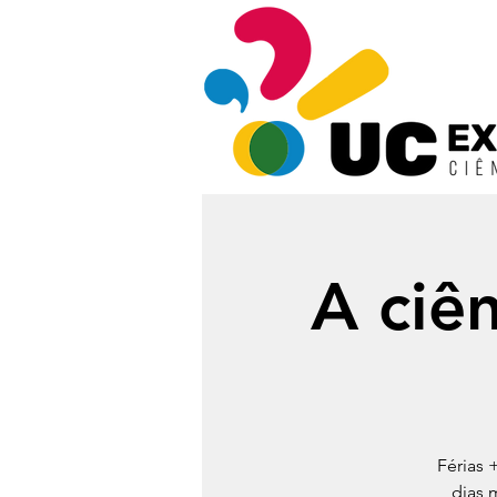
A ciên
Férias 
dias 