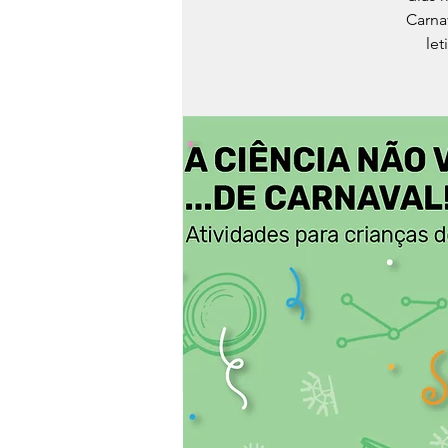
Carna
let