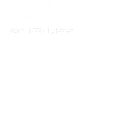
PLANOS E RELATÓRIOS
Centro de Arbitragem de Conflitos de
Consumo da Região de Coimbra
UC
EXPLORATÓRIO
Ciência Viva
Coimbra
Rotunda das Lages
Parque Verde do Mondego
3040 - 255 COIMBRA
Terça-feira a domingo