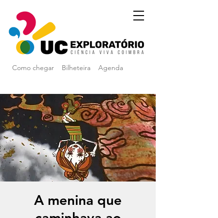
Como chegar
Bilheteira
Agenda
A menina que
caminhava ao