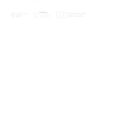
PLANOS E RELATÓRIOS
Centro de Arbitragem de Conflitos de
Consumo da Região de Coimbra
UC
EXPLORATÓRIO
Ciência Viva
Coimbra
Rotunda das Lages
Parque Verde do Mondego
3040 - 255 COIMBRA
Terça-feira a domingo
10h00-13h00 | 14h00-18h00
Coordenadas geográficas
40° 11' 49" N, 8° 25' 45" W