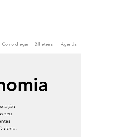
Como chegar
Bilheteira
Agenda
onomia
exceção
no seu
entes
 Outono.