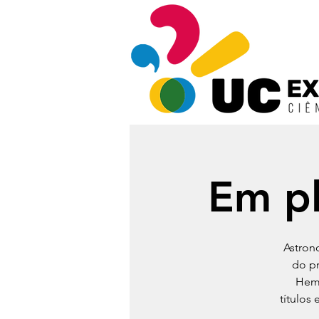
Em pl
Astron
do pr
Hemi
títulos