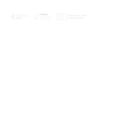
PLANOS E RELATÓRIOS
Centro de Arbitragem de Conflitos de
Consumo da Região de Coimbra
UC
EXPLORATÓRIO
Ciência Viva
Coimbra
Rotunda das Lages
Parque Verde do Mondego
3040 - 255 COIMBRA
Terça-feira a domingo
10h00-13h00 | 14h00-18h00
Coordenadas geográficas
40° 11' 49" N, 8° 25' 45" W