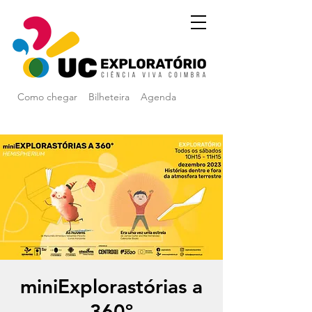
Como chegar
Bilheteira
Agenda
miniExplorastórias a
360º