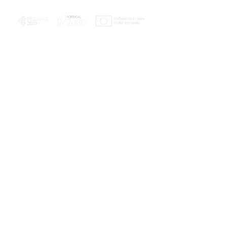
PLANOS E RELATÓRIOS
Centro de Arbitragem de Conflitos de
Consumo da Região de Coimbra
UC
EXPLORATÓRIO
Ciência Viva
Coimbra
Rotunda das Lages
Parque Verde do Mondego
3040 - 255 COIMBRA
Terça-feira a domingo
10h00-13h00 | 14h00-18h00
Coordenadas geográficas
40° 11' 49" N, 8° 25' 45" W