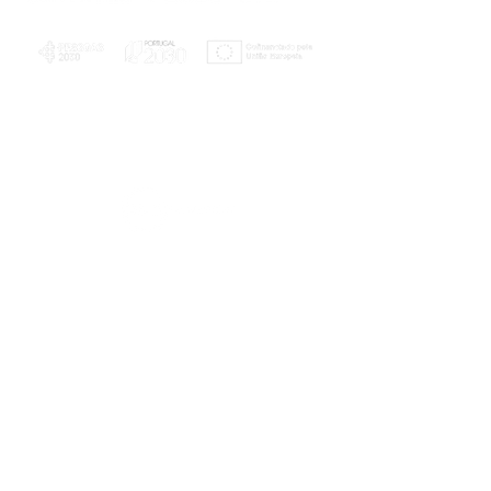
PLANOS E RELATÓRIOS
Centro de Arbitragem de Conflitos de
Consumo da Região de Coimbra
UC
EXPLORATÓRIO
Ciência Viva
Coimbra
Rotunda das Lages
Parque Verde do Mondego
3040 - 255 COIMBRA
Terça-feira a domingo
10h00-13h00 | 14h00-18h00
Coordenadas geográficas
40° 11' 49" N, 8° 25' 45" W