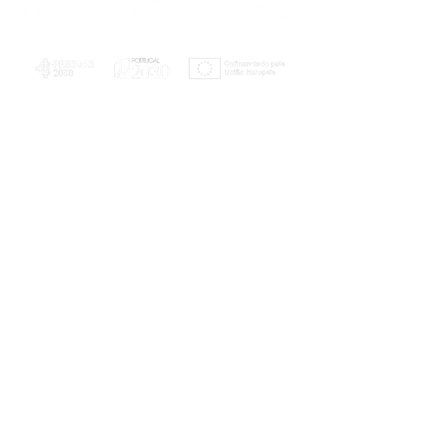
PLANOS E RELATÓRIOS
Centro de Arbitragem de Conflitos de
Consumo da Região de Coimbra
UC
EXPLORATÓRIO
Ciência Viva
Coimbra
Rotunda das Lages
Parque Verde do Mondego
3040 - 255 COIMBRA
Terça-feira a domingo
10h00-13h00 | 14h00-18h00
Coordenadas geográficas