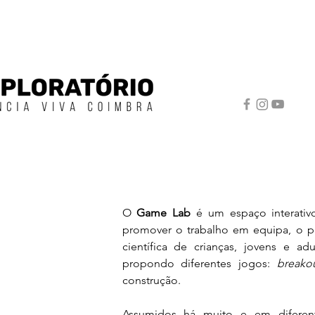
O 
Game Lab
 é um espaço interativ
promover o trabalho em equipa, o pe
científica de crianças, jovens e adul
propondo diferentes jogos:
breako
construção.
Assumidos há muito e em diferent