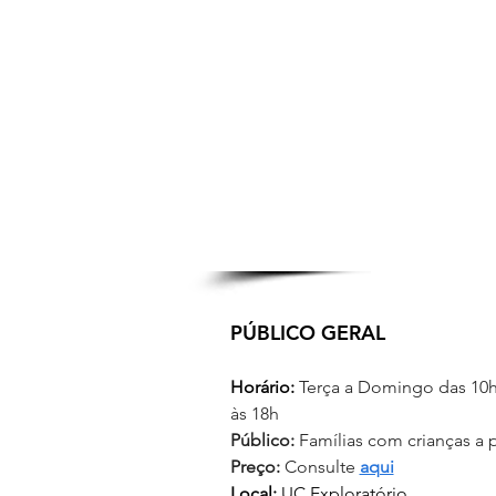
PÚBLICO GERAL
Horário: 
Terça a Domingo das 10h 
às 18h
Público:
 Famílias com crianças a p
Preço:
 Consulte 
aqui
Local:
 UC Exploratório