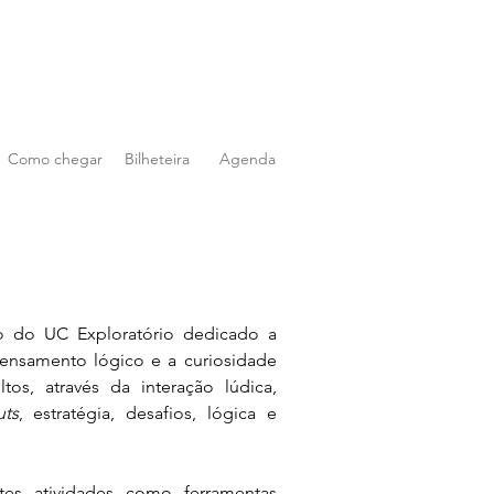
Como chegar
Bilheteira
Agenda
o do UC Exploratório dedicado a 
nsamento lógico e a curiosidade 
tos, através da interação lúdica, 
uts
, estratégia, desafios, lógica e 
es atividades 
como ferramentas 