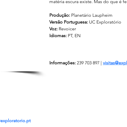
matéria escura existe. Mas do que é fe
Produção: 
Planetário Laupheim
Versão Portuguesa:
 UC Exploratório
Voz:
Revoicer
Idiomas:
 PT, EN
Informações:
 239 703 897 | 
visitas@expl
s
@exploratorio.pt