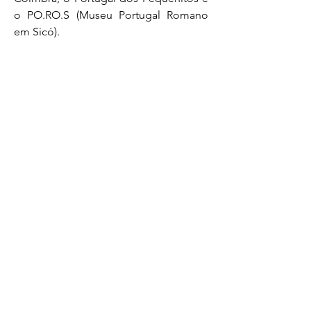
o PO.RO.S (Museu Portugal Romano
em Sicó).
Saber mais...
PLANOS E RELATÓRIOS
Centro de Arbitragem de Conflitos de
Consumo da Região de Coimbra