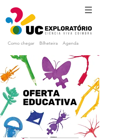
Como chegar
Bilheteira
Agenda