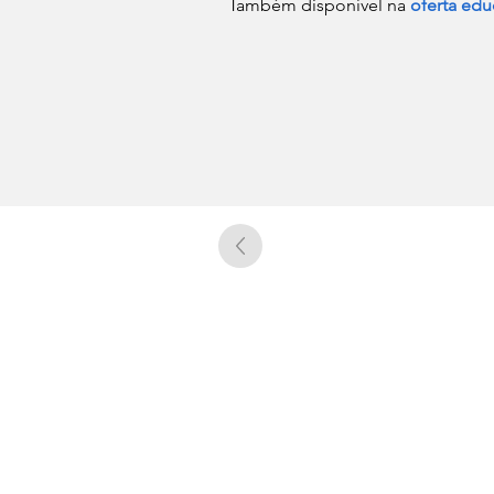
Também disponível na 
oferta edu
UC EXPLORATÓRIO
Ciência Viva Coimbra