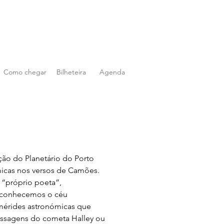
Como chegar
Bilheteira
Agenda
ção do Planetário do Porto 
micas nos versos de Camões. 
“próprio poeta”, 
conhecemos o céu 
mérides astronómicas que 
ssagens do cometa Halley ou 