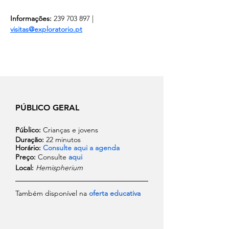
Informações:
 239 703 897 | 
visitas@exploratorio.pt
PÚBLICO GERAL
Público:
 Crianças e jovens
Duração:
 22 minutos
Horário: 
Consulte aqui a agenda
Preço: 
Consulte 
aqui
Local:
Hemispherium
Também disponível na 
oferta educativa