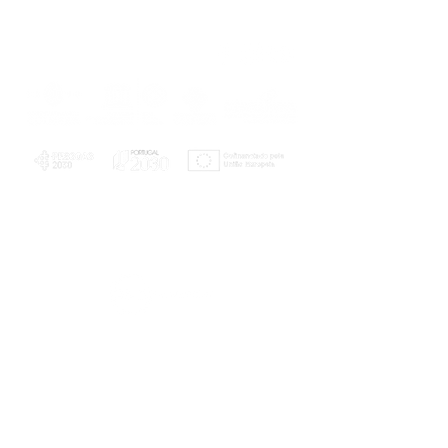
PLANOS E RELATÓRIOS
Centro de Arbitragem de Conflitos de
Consumo da Região de Coimbra
UC
EXPLORATÓRIO
Ciência Viva
Coimbra
Rotunda das Lages
Parque Verde do Mondego
3040 - 255 COIMBRA