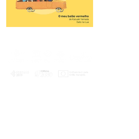
PLANOS E RELATÓRIOS
Centro de Arbitragem de Conflitos de
Consumo da Região de Coimbra
UC
EXPLORATÓRIO