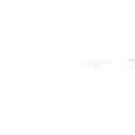
Telefone
239 703 897
(chamada para a rede fixa nacional)
E-mail
geral@exploratorio.pt
visitas@exploratorio.pt
Subscreva a nossa newslettter
Departamento Comunicação
info@exploratorio.pt
PLANOS E RELATÓRIOS
924317550
Centro de Arbitragem de
Declaração de privacidade e tratamento
Conflitos de Consumo da
de dados pessoais
Região de Coimbra