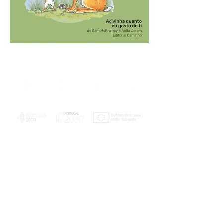
PLANOS E RELATÓRIOS
Centro de Arbitragem de Conflitos de
Consumo da Região de Coimbra
UC
EXPLORATÓRIO