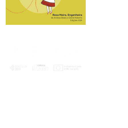
PLANOS E RELATÓRIOS
Centro de Arbitragem de Conflitos de
Consumo da Região de Coimbra
UC
EXPLORATÓRIO