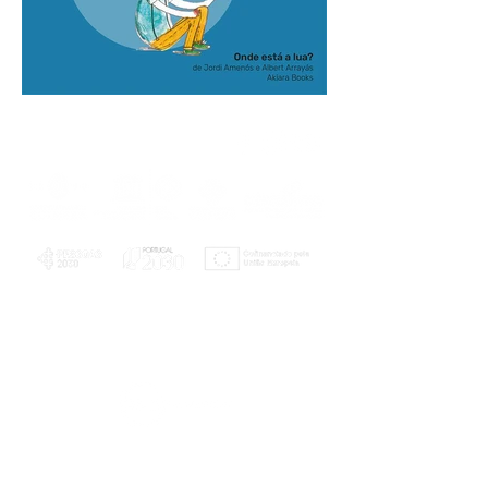
PLANOS E RELATÓRIOS
Centro de Arbitragem de Conflitos de
Consumo da Região de Coimbra
UC
EXPLORATÓRIO