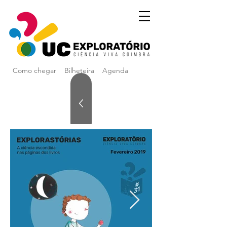
Como chegar
Bilheteira
Agenda