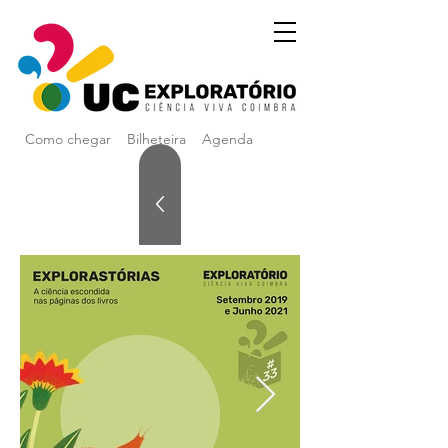
Como chegar
Bilheteira
Agenda