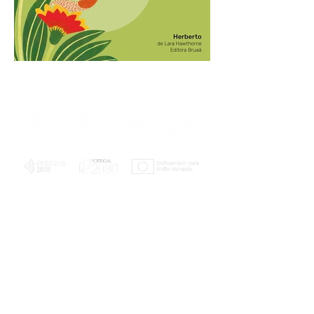
PLANOS E RELATÓRIOS
Centro de Arbitragem de Conflitos de
Consumo da Região de Coimbra
UC
EXPLORATÓRIO