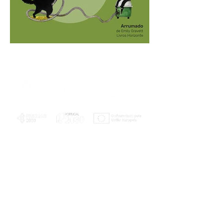
PLANOS E RELATÓRIOS
Centro de Arbitragem de Conflitos de
Consumo da Região de Coimbra
UC
EXPLORATÓRIO