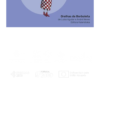
PLANOS E RELATÓRIOS
Centro de Arbitragem de Conflitos de
Consumo da Região de Coimbra
UC
EXPLORATÓRIO