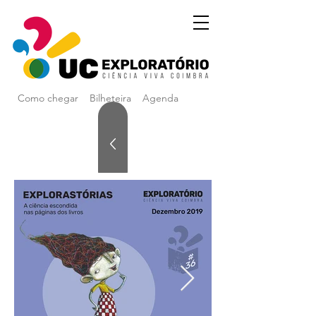
Como chegar
Bilheteira
Agenda