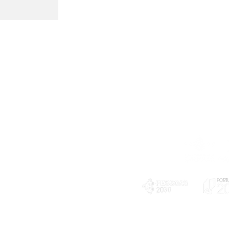
Telefone
239 703 897
(chamada para a rede fixa nacional)
E-mail
geral@exploratorio.pt
visitas@exploratorio.pt
Subscreva a nossa newslettter
Departamento Comunicação
info@exploratorio.pt
PLANOS E RELATÓRIOS
924317550