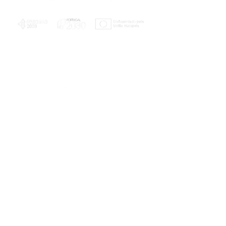
PLANOS E RELATÓRIOS
Centro de Arbitragem de Conflitos de
Consumo da Região de Coimbra
UC
EXPLORATÓRIO
Ciência Viva
Coimbra
Rotunda das Lages
Parque Verde do Mondego
3040 - 255 COIMBRA
Terça-feira a domingo
10h00-13h00 | 14h00-18h00
Coordenadas geográficas
40° 11' 49" N, 8° 25' 45" W